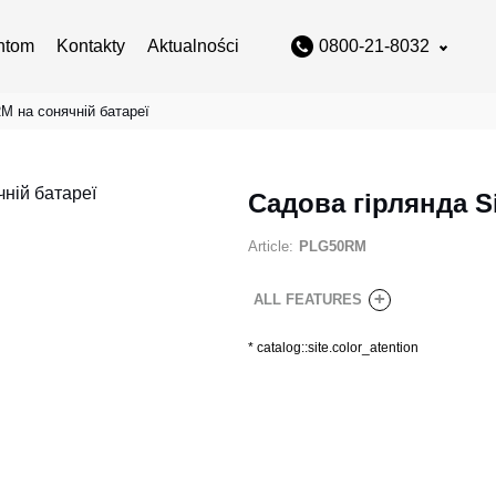
ntom
Kontakty
Aktualności
0800-21-8032
M на сонячній батареї
Садова гірлянда S
Article:
PLG50RM
+
ALL FEATURES
*
catalog::site.color_atention