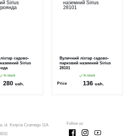
ліхтар садово-
Вуличний ліхтар садово-
наземний Sirius
парковий наземний Sirius
янда
28101
In stock
In stock
280
136
Price
uah.
uah.
10
Article:
28101
Follow us
w, ul. Księcia Czarnego 11A
8032