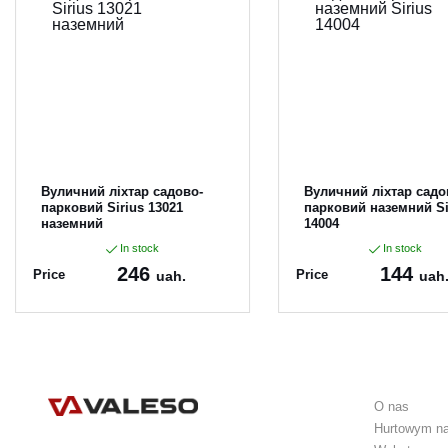
Вуличний ліхтар садово-
Вуличний ліхтар садо
парковий Sirius 13021
парковий наземний Si
наземний
14004
In stock
In stock
246
144
Price
Price
uah.
uah
Article:
13021
Article:
14004
O nas
Hurtowym n