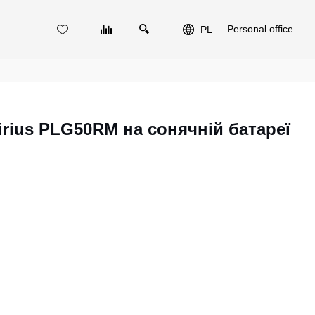
Personal office
PL
irius PLG50RM на сонячній батареї