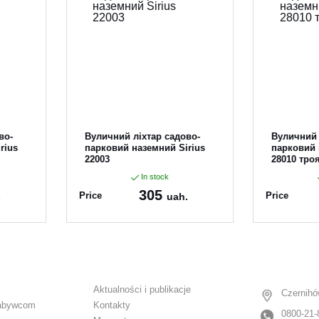
во-
Вуличний ліхтар садово-
Вуличний 
rius
парковий наземний Sirius
парковий 
22003
28010 тро
In stock
305
Price
Price
.
uah.
Article:
22003
Article:
280
Aktualności i publikacje
Czernihó
abywcom
Kontakty
0800-21-