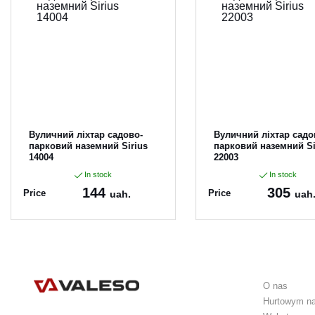
Вуличний ліхтар садово-
Вуличний ліхтар садо
парковий наземний Sirius
парковий наземний Si
14004
22003
In stock
In stock
144
305
Price
Price
uah.
uah
Article:
14004
Article:
22003
O nas
Hurtowym n