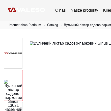
O nas
Nasze produkty
Klie
Internet-shop Platinum
Catalog
Вуличний ліхтар садово-парков