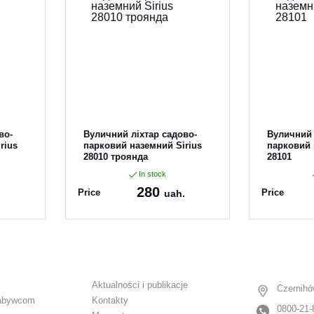
во-
Вуличний ліхтар садово-
Вуличний 
rius
парковий наземний Sirius
парковий 
28010 троянда
28101
In stock
280
Price
Price
.
uah.
Article:
28010
Article:
281
Aktualności i publikacje
Czernihó
abywcom
Kontakty
0800-21-