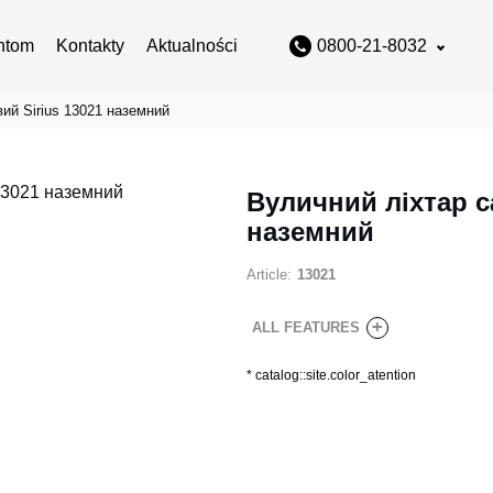
ntom
Kontakty
Aktualności
0800-21-8032
ий Sirius 13021 наземний
Вуличний ліхтар с
наземний
Article:
13021
+
ALL FEATURES
*
catalog::site.color_atention