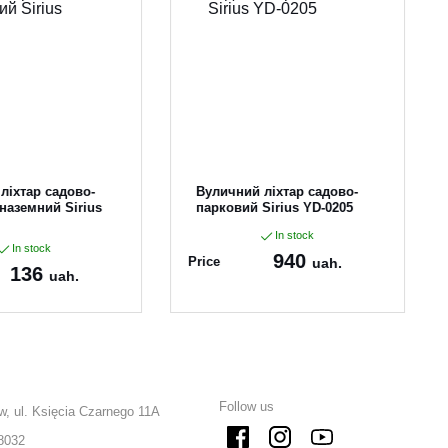
ліхтар садово-
Вуличний ліхтар садово-
наземний Sirius
парковий Sirius YD-0205
In stock
In stock
940
Price
uah.
136
uah.
Article:
YD-0205
01
Follow us
w, ul. Księcia Czarnego 11A
8032