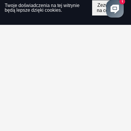
Zezwalaj
Twoje doświadczenia na tej witrynie
będą lepsze dzięki cookies.
na cookie
Własna produkcja
Kontrola jakości
Elastyczny system rabatowy
Dostawa na terenie całej Ukrainy