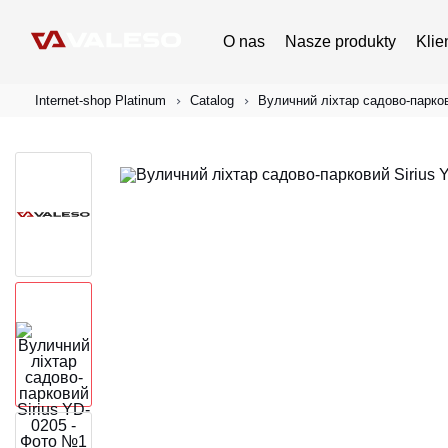
O nas
Nasze produkty
Klie
Internet-shop Platinum
Catalog
Вуличний ліхтар садово-парков