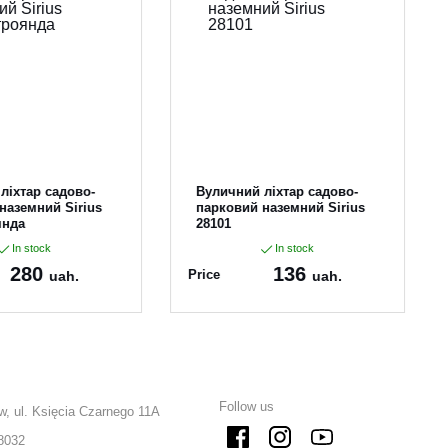
ліхтар садово-
Вуличний ліхтар садово-
наземний Sirius
парковий наземний Sirius
янда
28101
In stock
In stock
280
136
Price
uah.
uah.
10
Article:
28101
Follow us
w, ul. Księcia Czarnego 11A
8032