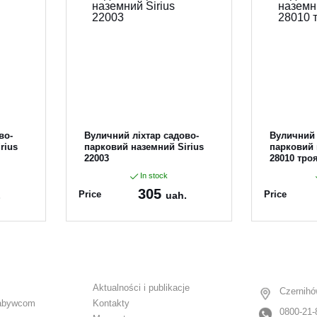
во-
Вуличний ліхтар садово-
Вуличний 
rius
парковий наземний Sirius
парковий 
22003
28010 тро
In stock
305
Price
Price
.
uah.
Article:
22003
Article:
280
Aktualności i publikacje
Czernihó
abywcom
Kontakty
0800-21-