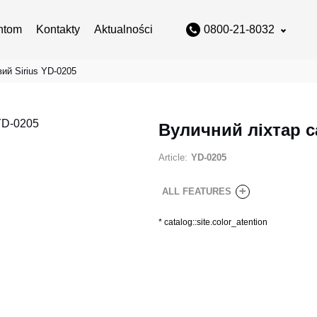
ntom
Kontakty
Aktualności
0800-21-8032
ий Sirius YD-0205
Вуличний ліхтар с
Article:
YD-0205
+
ALL FEATURES
*
catalog::site.color_atention