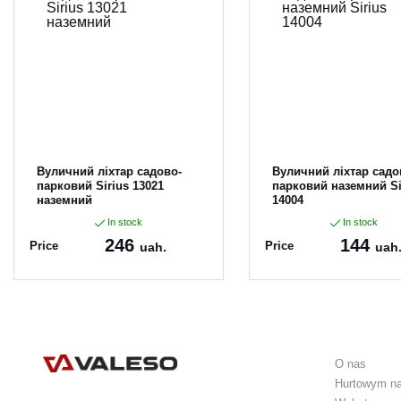
Вуличний ліхтар садово-
Вуличний ліхтар садо
парковий Sirius 13021
парковий наземний Si
наземний
14004
In stock
In stock
246
144
Price
Price
uah.
uah
Article:
13021
Article:
14004
O nas
Hurtowym n