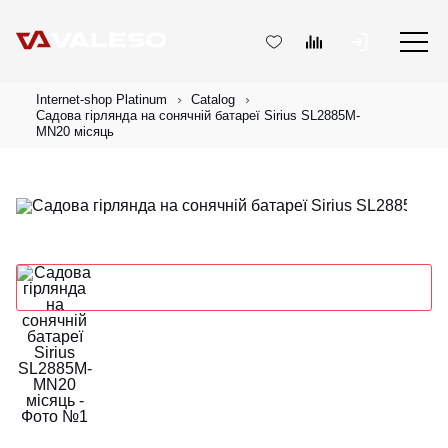
Internet-shop Platinum
Catalog
Садова гірлянда на сонячній батареї Sirius SL2885M-
MN20 місяць