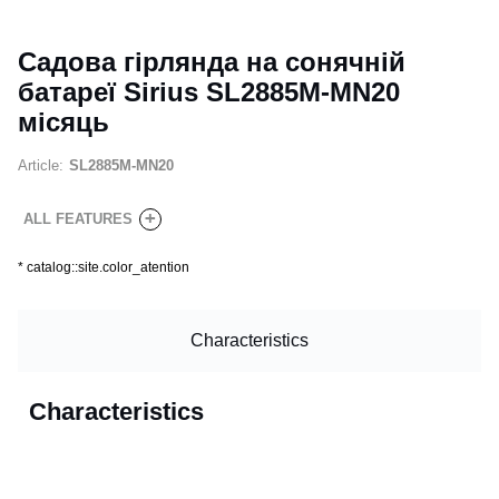
Садова гірлянда на сонячній
батареї Sirius SL2885M-MN20
місяць
Article:
SL2885M-MN20
+
ALL FEATURES
*
catalog::site.color_atention
Characteristics
Characteristics