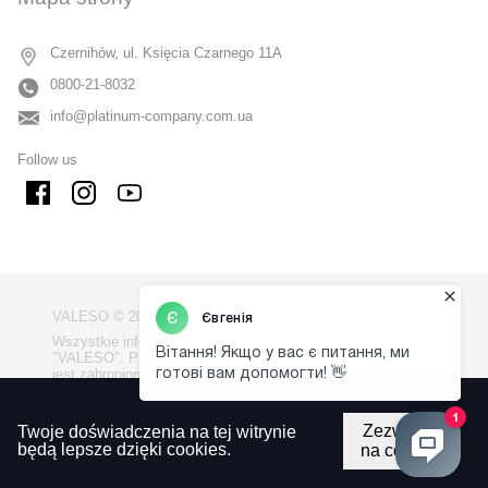
Czernihów, ul. Księcia Czarnego 11A
0800-21-8032
info@platinum-company.com.ua
Follow us
VALESO © 2009 - 2026
Wszystkie informacje na stronie są własnością firmy
"VALESO". Publikowanie informacji ze strony bez zgody
jest zabronione.
Polityka prywatno?ci
Zezwalaj
Twoje doświadczenia na tej witrynie
Regulamin korzystania z witryny
będą lepsze dzięki cookies.
na cookie