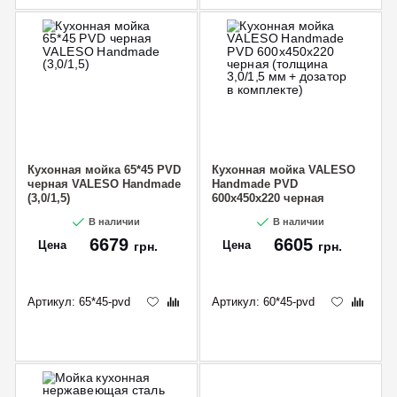
Кухонная мойка 65*45 PVD
Кухонная мойка VALESO
черная VALESO Handmade
Handmade PVD
(3,0/1,5)
600х450х220 черная
(толщина 3,0/1,5 мм +
В наличии
В наличии
дозатор в комплекте)
6679
6605
Цена
Цена
грн.
грн.
Артикул:
65*45-pvd
Артикул:
60*45-pvd