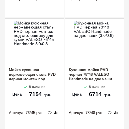
Мойка кухонная
Кухонная мойка PVD
нержавеющая сталь PVD
черная 78*48 VALESO
черная монтаж под
Handmade на две чаши
столешницу для кухни
(3.0/0.8)
В наличии
В наличии
VALESO 76*45 Handmade
3.0/0.8
7154
6714
Цена
Цена
грн.
грн.
Артикул:
76*45-pvd
Артикул:
78*48-pvd