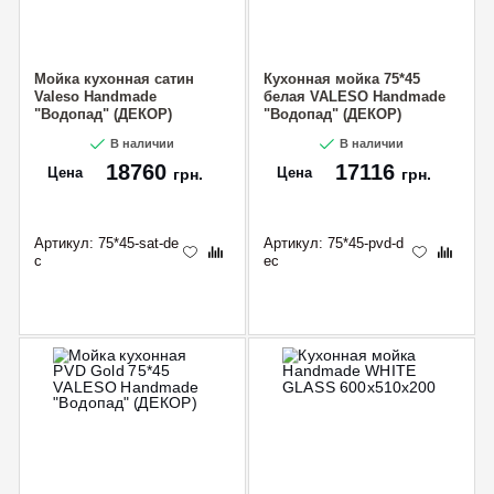
Мойка кухонная сатин
Кухонная мойка 75*45
Valeso Handmade
белая VALESO Handmade
"Водопад" (ДЕКОР)
"Водопад" (ДЕКОР)
75х45DF
В наличии
В наличии
18760
17116
Цена
Цена
грн.
грн.
Артикул:
75*45-sat-de
Артикул:
75*45-pvd-d
c
ec