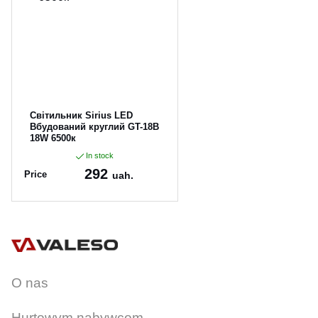
CANCEL
OK
Світильник Sirius LED
Вбудований круглий GT-18B
18W 6500к
In stock
292
Price
uah.
Article:
GT-18B
O nas
Hurtowym nabywcom