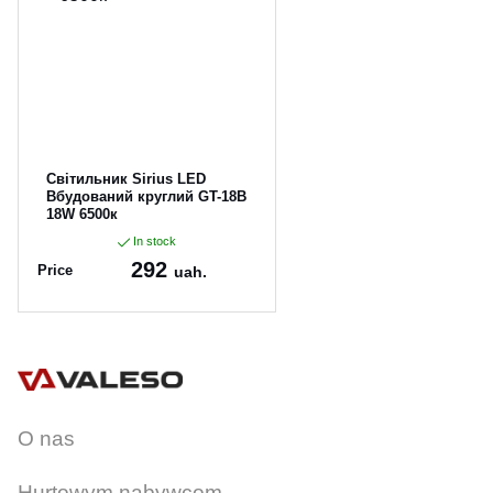
CANCEL
OK
Світильник Sirius LED
Вбудований круглий GT-18B
18W 6500к
In stock
292
Price
uah.
Article:
GT-18B
O nas
Hurtowym nabywcom