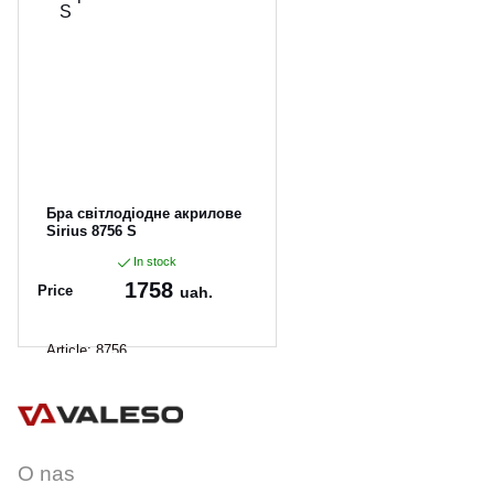
CANCEL
OK
Бра світлодіодне акрилове
Sirius 8756 S
In stock
1758
Price
uah.
Article:
8756
O nas