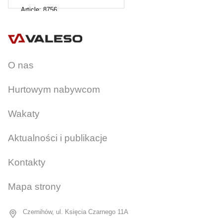
Article:
8756
O nas
Hurtowym nabywcom
Wakaty
Aktualności i publikacje
Kontakty
Mapa strony
Czernihów, ul. Księcia Czarnego 11A