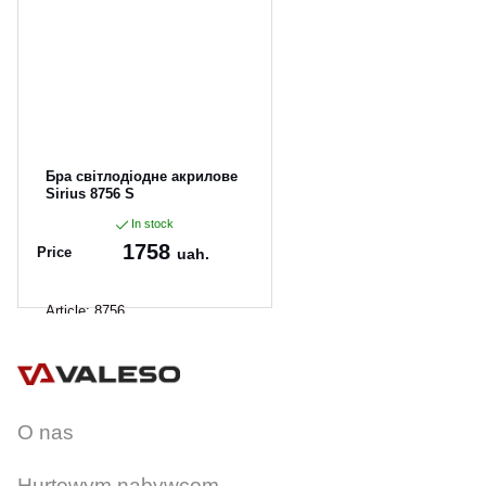
CANCEL
OK
Бра світлодіодне акрилове
Sirius 8756 S
In stock
1758
Price
uah.
Article:
8756
O nas
Hurtowym nabywcom