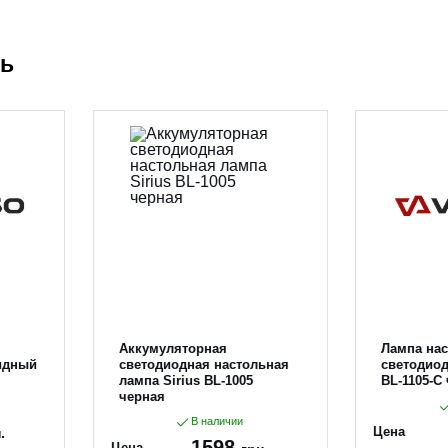
ть
Аккумуляторная
Лампа на
идный
светодиодная настольная
светодиод
лампа Sirius BL-1005
BL-1105-C
черная
В наличии
Цена
.
1598
Цена