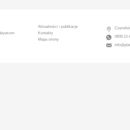
CANCEL
OK
Aktualności i publikacje
Czernihó
abywcom
Kontakty
0800-21-
Mapa strony
info@pla