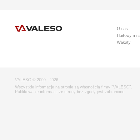
O nas
Hurtowym n
Wakaty
VALESO © 2009 - 2026
Wszystkie informacje na stronie są własnością firmy "VALESO".
Publikowanie informacji ze strony bez zgody jest zabronione.