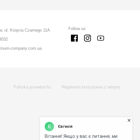
Follow us
w, ul. Księcia Czarnego 11A
8032
tinum-company.com.ua
Polityka prywatno?ci
Regulamin korzystania z witryny