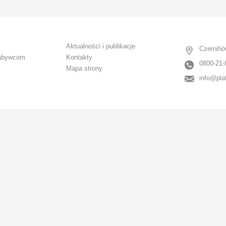
CANCEL
OK
Aktualności i publikacje
Czernihó
abywcom
Kontakty
0800-21-
Mapa strony
info@pla