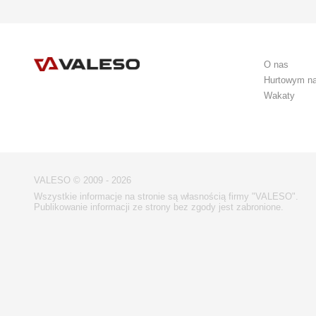
O nas
Hurtowym n
Wakaty
VALESO © 2009 - 2026
Wszystkie informacje na stronie są własnością firmy "VALESO".
Publikowanie informacji ze strony bez zgody jest zabronione.