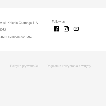
Follow us
w, ul. Księcia Czarnego 11A
8032
tinum-company.com.ua
Polityka prywatno?ci
Regulamin korzystania z witryny