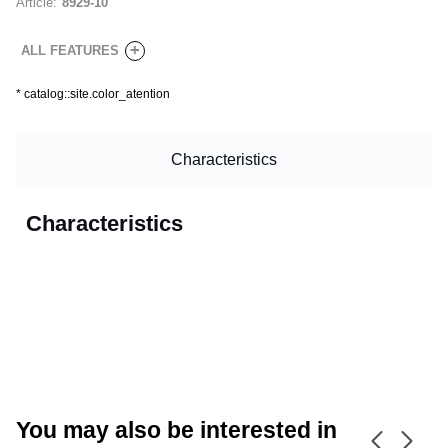
Article:
8929-10
+
ALL FEATURES
*
catalog::site.color_atention
Characteristics
Characteristics
CANCEL
OK
You may also be interested in