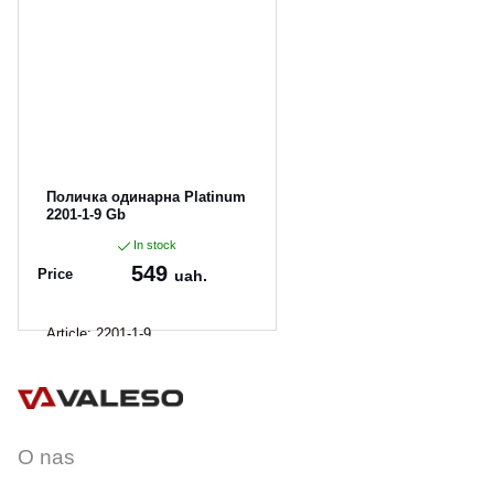
CANCEL
OK
Поличка одинарна Platinum
2201-1-9 Gb
In stock
549
Price
uah.
Article:
2201-1-9
O nas