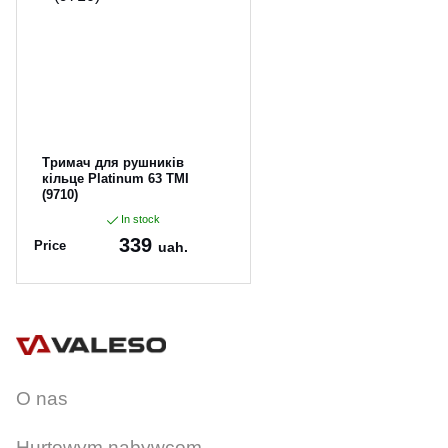
CANCEL
OK
Тримач для рушників
кільце Platinum 63 TMI
(9710)
In stock
339
Price
uah.
Article:
63
O nas
Hurtowym nabywcom