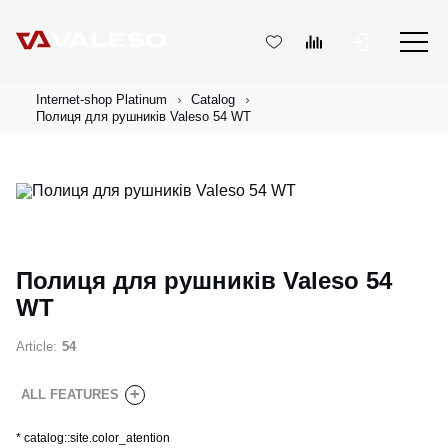
Internet-shop Platinum
Catalog
Полиця для рушників Valeso 54 WT
Полиця для рушників Valeso 54
WT
Article:
54
+
ALL FEATURES
*
catalog::site.color_atention