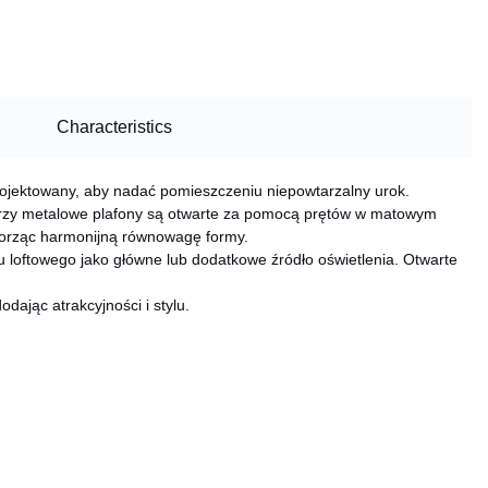
Characteristics
rojektowany, aby nadać pomieszczeniu niepowtarzalny urok.
rzy metalowe plafony są otwarte za pomocą prętów w matowym
worząc harmonijną równowagę formy.
u loftowego jako główne lub dodatkowe źródło oświetlenia. Otwarte
ając atrakcyjności i stylu.