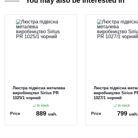
You may also be interested in
Люстра підвісна металева
Люстра підвісна мета
виробництво Sirius PR
виробництво Sirius P
1025/1 чорний
1027/1 чорний
In stock
In stock
889
799
Price
Price
uah.
uah
Article:
PR 1025/1 чор
Article:
PR 1027/1 чор