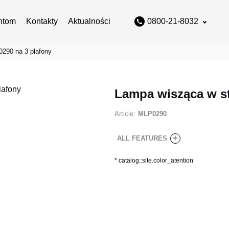
ntom
Kontakty
Aktualności
0800-21-8032
0290 na 3 plafony
Lampa wisząca w st
Article:
MLP0290
+
ALL FEATURES
*
catalog::site.color_atention