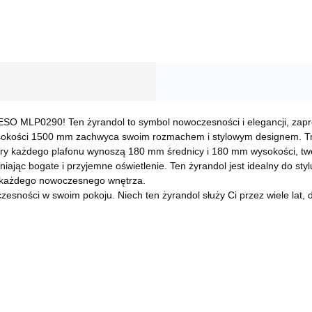
ESO MLP0290! Ten żyrandol to symbol nowoczesności i elegancji, zap
wysokości 1500 mm zachwyca swoim rozmachem i stylowym designem. T
ary każdego plafonu wynoszą 180 mm średnicy i 180 mm wysokości, t
ąc bogate i przyjemne oświetlenie. Ten żyrandol jest idealny do styl
do każdego nowoczesnego wnętrza.
ości w swoim pokoju. Niech ten żyrandol służy Ci przez wiele lat, dod
CANCEL
OK