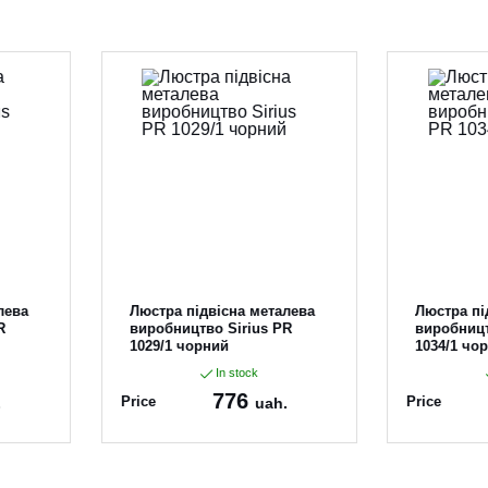
лева
Люстра підвісна металева
Люстра пі
R
виробництво Sirius PR
виробницт
1029/1 чорний
1034/1 чо
In stock
776
Price
Price
.
uah.
Article:
PR 1029/1 чор
Article:
PR 