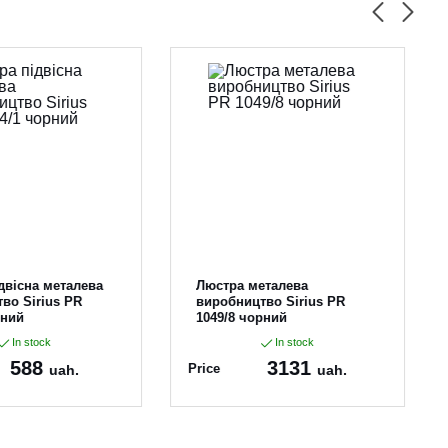
двісна металева
Люстра металева
во Sirius PR
виробництво Sirius PR
рний
1049/8 чорний
In stock
In stock
588
3131
Price
uah.
uah.
1034/1* чор
Article:
PR 1049/8 чор