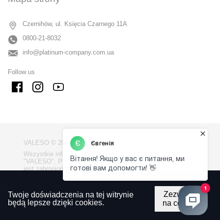
Czernihów, ul. Księcia Czarnego 11A
0800-21-8032
info@platinum-company.com.ua
Follow us
VALESO © 2009 - 2026
Wszystkie informacje na stronie są własnością firmy
"VALESO". Publikowanie informacji ze strony bez zgody
jest zabronione.
Polityka prywatno?ci
Zezwalaj
Twoje doświadczenia na tej witrynie
Regulamin korzystania z witryny
będą lepsze dzięki cookies.
na cookie