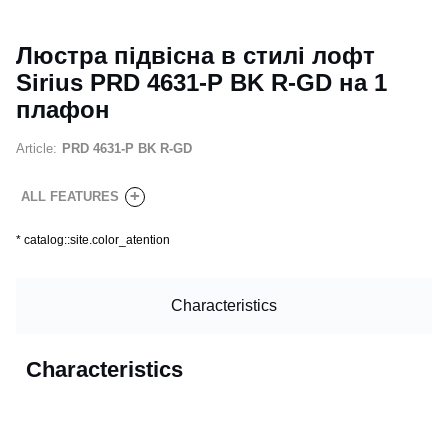
Люстра підвісна в стилі лофт
Sirius PRD 4631-P BK R-GD на 1
плафон
Article:
PRD 4631-P BK R-GD
+
ALL FEATURES
*
catalog::site.color_atention
Characteristics
Characteristics