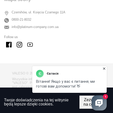
Czernihów, ul. Księcia Czarnego 11A
0800-21-8032
info@platinum-company.com.ua
Follow us
VALESO © 2009 - 2026
Wszystkie informacje na stronie są własnością firmy
"VALESO". Publikowanie informacji ze strony bez zgody
jest zabronione.
Polityka prywatno?ci
Zezwalaj
Twoje doświadczenia na tej witrynie
Regulamin korzystania z witryny
będą lepsze dzięki cookies.
na cookie