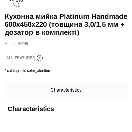
Кухонна мийка Platinum Handmade
600х450х220 (товщина 3,0/1,5 мм +
дозатор в комплекті)
Article:
60*45
+
ALL FEATURES
*
catalog::site.color_atention
Characteristics
Characteristics