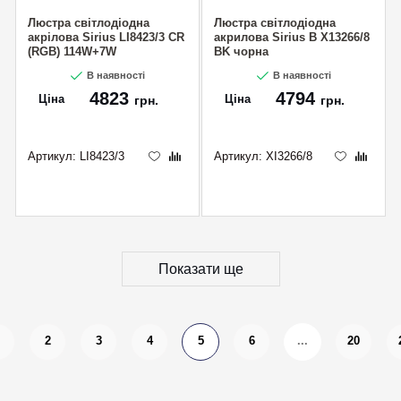
Люстра світлодіодна
Люстра світлодіодна
акрілова Sirius LI8423/3 CR
акрилова Sirius B X13266/8
(RGB) 114W+7W
BK чорна
В наявності
В наявності
4823
4794
Ціна
Ціна
грн.
грн.
Артикул:
LI8423/3
Артикул:
XI3266/8
Показати ще
2
3
4
5
6
...
20