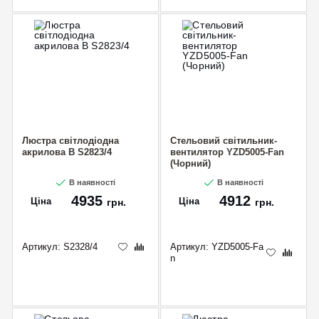
CANCEL
OK
Люстра світлодіодна
Стельовий світильник-
акрилова B S2823/4
вентилятор YZD5005-Fan
(Чорний)
В наявності
В наявності
4935
4912
Ціна
Ціна
грн.
грн.
Артикул:
S2328/4
Артикул:
YZD5005-Fa
n