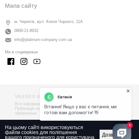
Мапа сайту
м. Чернігів, вул. Князя Чорного, 11А
0800-21-8032
info@platinum-company.com.ua
Ми в соцмережах
VALESO © 2009 - 2026
Вся інформація на сайті - власність компанії "VALESO".
Публікація інформації з сайту без узгодження
заборонена.
Політика конфіденційності
На цьому сайті використовуються
файли cookies для поліпшення
Правила використаня сайту
Дозволити
вашого призначеного для користувача