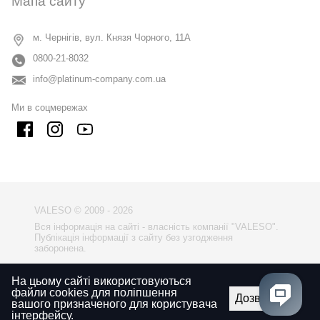
Мапа сайту
м. Чернігів, вул. Князя Чорного, 11А
0800-21-8032
info@platinum-company.com.ua
Ми в соцмережах
VALESO © 2009 - 2026
Вся інформація на сайті - власність компанії "VALESO".
Публікація інформації з сайту без узгодження
заборонена.
Політика конфіденційності
На цьому сайті використовуються
файли cookies для поліпшення
Правила використаня сайту
Дозволити
вашого призначеного для користувача
інтерфейсу.