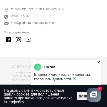
м. Чернігів, вул. Князя Чорного, 11А
0800-21-8032
info@platinum-company.com.ua
Ми в соцмережах
VALESO © 2009 - 2026
Вся інформація на сайті - власність компанії "VALESO".
Публікація інформації з сайту без узгодження
заборонена.
Політика конфіденційності
На цьому сайті використовуються
файли cookies для поліпшення
Правила використаня сайту
Дозволити
вашого призначеного для користувача
інтерфейсу.