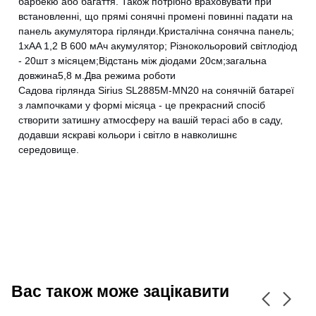
барбекю або багаття. Також потрібно враховувати при
встановленні, що прямі сонячні промені повинні падати на
панель акумулятора гірлянди.Кристалічна сонячна панель;
1xAA 1,2 В 600 мАч акумулятор; Різнокольоровий світлодіод
- 20шт з місяцем;Відстань між діодами 20см;загальна
CANCEL
OK
довжина5,8 м.Два режима роботи
Садова гірлянда Sirius SL2885M-MN20 на сонячній батареї
з лампочками у формі місяца - це прекрасний спосіб
створити затишну атмосферу на вашій терасі або в саду,
додавши яскраві кольори і світло в навколишнє
середовище.
Вас також може зацікавити