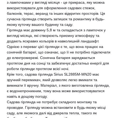
з лампочками у вигляді місяця - це прикраса, яку можна
використовувати для оформлення садових стежок,
балконів, терас, веранд та інших відкритих просторів. Ця
сучасна гірлянда створить затишок та романтику в будь-
якому куточку вашого будинку та саду.
Гірлянда має довжину 5,8 м та складається з лампочок у
вигляді місяца, які створюють приємну атмосферу та
додають яскравих кольорів в навколишній ландшафт.
Однією з переваг цієї гірлянди є те, що вона працює на
сонячній батареї, що означає, що її не потрібно підключати
до електромережі. Сонячна батарея заряджається
протягом дня на сонці та забезпечує достатньо енергії для
роботи гірлянди протягом всієї ночі.
Крім того, садова гірлянда Sirius SL2885M-MN20 має
зручний перемикач, який дозволяє легко вмикати та
вимикати її вручну. Матеріал, з якого виготовлена гірлянда,
є водонепроникним, тому вона може використовуватися
навіть в дощову погоду.
Садова гірлянда не потребує складного монтажу та
проводки. Гірлянду можна встановити в будь-якому місці
саду, але якомога далі від джерела тепла, такого як