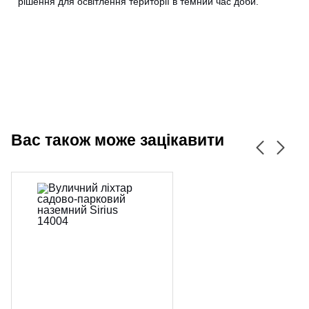
CANCEL
OK
рішення для освітлення території в темний час доби.
Вас також може зацікавити