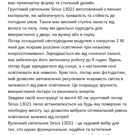
має прямокутну форму та стильний дизайн.
Грунтовий світильник Sirius 13021 виготовлений з якісних
матеріалів, які забезпечують тривалість та стійкість до
погодних умов. Також має високий ступінь захисту від
вологи та пилу, тому він ідеально підходить для
використання у дворі, на вулиці або в парку.
Ліхтар оснащений світлодіодним модулем з напругою 2 W,
який дає яскраве розсіяне освітлення при низькому
енергоспоживанні. Заряджається він від сонячної панелі,
яка забезпечує його автономну роботу до 8 годин. Вдень
ліхтар буде заряджатися від сонця, а з настанням ночі
освітлювати все навколо. Крім того, ліхтар має фотодатчик,
якій дозволяє автоматично регулювати яскравість світла в
залежності від рівня освітлення. Це покращує зручність
використання ліхтаря та економить енергію.
Завдяки своїй конструкції та висоті 40 см грунтовий ліхтар
Sirius 13021 легко встановлюється на будь-яку поверхню та
необхідну висоту, що дозволяє вибрати оптимальний рівень
освітлення залежно від потреб.
Вуличний світильник Sirius 13021 - це чудовий вибір для
тих, хто шукає функціональне, надійне та естетичне