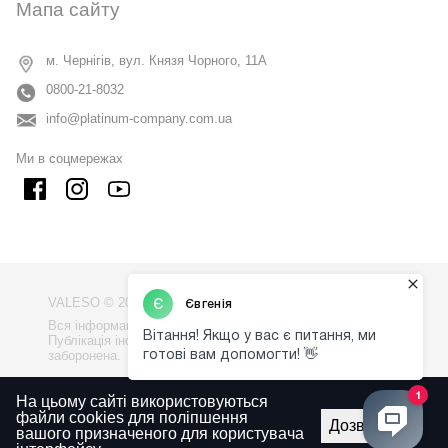
Мапа сайту
м. Чернігів, вул. Князя Чорного, 11А
0800-21-8032
info@platinum-company.com.ua
Ми в соцмережах
VALESO © 2009 - 2026
Вся інформація на сайті - власність компанії "VALESO".
Публікація інформації з сайту без узгодження
заборонена.
Політика конфіденційності
На цьому сайті використовуються
файли cookies для поліпшення
Правила використаня сайту
Дозволити
вашого призначеного для користувача