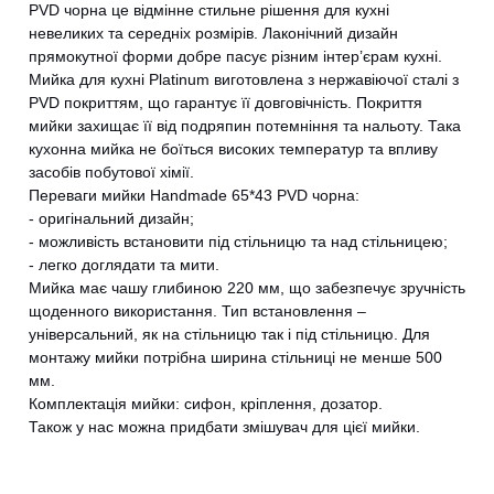
PVD чорна це відмінне стильне рішення для кухні
невеликих та середніх розмірів. Лаконічний дизайн
прямокутної форми добре пасує різним інтер’єрам кухні.
Мийка для кухні Platinum виготовлена з нержавіючої сталі з
PVD покриттям, що гарантує її довговічність. Покриття
мийки захищає її від подряпин потемніння та нальоту. Така
кухонна мийка не боїться високих температур та впливу
засобів побутової хімії.
Переваги мийки Handmade 65*43 PVD чорна:
- оригінальний дизайн;
- можливість встановити під стільницю та над стільницею;
- легко доглядати та мити.
Мийка має чашу глибиною 220 мм, що забезпечує зручність
щоденного використання. Тип встановлення –
універсальний, як на стільницю так і під стільницю. Для
монтажу мийки потрібна ширина стільниці не менше 500
мм.
Комплектація мийки: сифон, кріплення, дозатор.
Також у нас можна придбати змішувач для цієї мийки.
CANCEL
OK