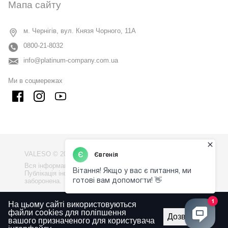
Мапа сайту
м. Чернігів, вул. Князя Чорного, 11А
0800-21-8032
info@platinum-company.com.ua
Ми в соцмережах
VALESO © 2009 - 2026
Вся інформація на сайті - власність компанії "VALESO".
Публікація інформації з сайту без узгодження
заборонена.
Політика конфіденційності
На цьому сайті використовуються
файли cookies для поліпшення
Правила використаня сайту
Дозволити
вашого призначеного для користувача