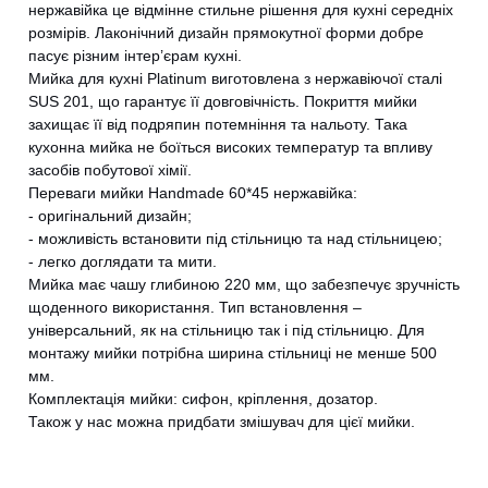
нержавійка це відмінне стильне рішення для кухні середніх
розмірів. Лаконічний дизайн прямокутної форми добре
пасує різним інтер’єрам кухні.
Мийка для кухні Platinum виготовлена з нержавіючої сталі
SUS 201, що гарантує її довговічність. Покриття мийки
захищає її від подряпин потемніння та нальоту. Така
кухонна мийка не боїться високих температур та впливу
засобів побутової хімії.
Переваги мийки Handmade 60*45 нержавійка:
- оригінальний дизайн;
- можливість встановити під стільницю та над стільницею;
- легко доглядати та мити.
Мийка має чашу глибиною 220 мм, що забезпечує зручність
щоденного використання. Тип встановлення –
універсальний, як на стільницю так і під стільницю. Для
монтажу мийки потрібна ширина стільниці не менше 500
мм.
Комплектація мийки: сифон, кріплення, дозатор.
Також у нас можна придбати змішувач для цієї мийки.
CANCEL
OK