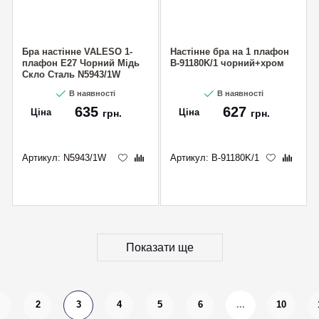
Бра настінне VALESO 1-
Настінне бра на 1 плафон
плафон E27 Чорний Мідь
B-91180K/1 чорний+хром
Скло Сталь N5943/1W
В наявності
В наявності
635
627
Ціна
Ціна
грн.
грн.
Артикул:
N5943/1W
Артикул:
B-91180K/1
Показати ще
2
3
4
5
6
...
10