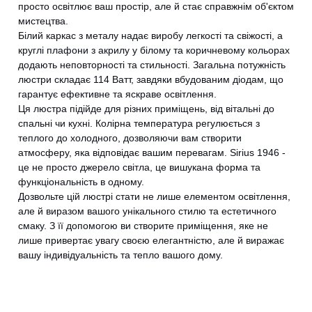
просто освітлює ваш простір, але й стає справжнім об'єктом
мистецтва.
Білий каркас з металу надає виробу легкості та свіжості, а
круглі плафони з акрилу у білому та коричневому кольорах
додають неповторності та стильності. Загальна потужність
люстри складає 114 Ватт, завдяки вбудованим діодам, що
гарантує ефективне та яскраве освітлення.
Ця люстра підійде для різних приміщень, від вітальні до
спальні чи кухні. Колірна температура регулюється з
теплого до холодного, дозволяючи вам створити
атмосферу, яка відповідає вашим перевагам. Sirius 1946 -
це не просто джерело світла, це вишукана форма та
функціональність в одному.
Дозвольте цій люстрі стати не лише елементом освітлення,
але й виразом вашого унікального стилю та естетичного
смаку. З її допомогою ви створите приміщення, яке не
лише привертає увагу своєю елегантністю, але й виражає
вашу індивідуальність та тепло вашого дому.
CANCEL
OK