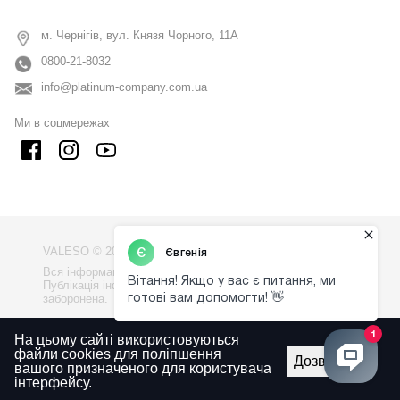
м. Чернігів, вул. Князя Чорного, 11А
0800-21-8032
info@platinum-company.com.ua
Ми в соцмережах
VALESO © 2009 - 2026
Вся інформація на сайті - власність компанії "VALESO".
Публікація інформації з сайту без узгодження
заборонена.
Політика конфіденційності
На цьому сайті використовуються
файли cookies для поліпшення
Правила використаня сайту
Дозволити
вашого призначеного для користувача
інтерфейсу.