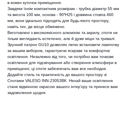
в кожен куточок приміщення.
Завдяки їхнім компактним розмірам - трубка діаметр 55 мм
та висота 100 мм, основа - 90*H25 і довжина стовпа 460
мм, вони ідеально підходять для будь-якого простору,
навіть тих, де місце обмежено.
Виготовлені з високоякісного алюмінію та акрилу, споти не
тільки виглядають естетично, але й дуже міцні та тривалі.
Зручний патрон GU10 дозволяє легко встановити лампочку
за вашим вибором, гарантуючи яскраве та комфортне
освітлення. Незалежно від того, чи потрібно вам точкове
освітлення для підсвічування або створення атмосфери в
приміщенні, ці споти забезпечать вам все необхідне.
Додайте стиль та практичність до вашого простору зі
Спотами VALESO INN-23053BK. Нехай ваше освітлення
стане відмінною окрасою вашого інтер'єру та принесе вам
задоволення щодня.
CANCEL
OK