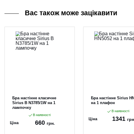
Вас також може зацікавити
Бра настінне класичне
Бра настінне Sirius H
Sirius B N3785/1W на 1
на 1 плафон
лампочку
В наявності
В наявності
1341
Ціна
грн
660
Ціна
грн.