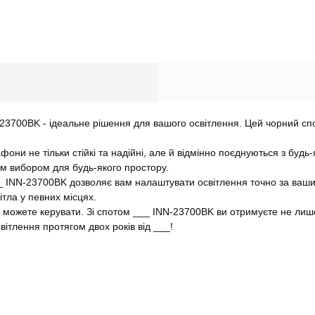
N-23700BK - ідеальне рішення для вашого освітлення. Цей чорний сп
они не тільки стійкі та надійні, але й відмінно поєднуються з будь
им вибором для будь-якого простору.
 INN-23700BK дозволяє вам налаштувати освітлення точно за ваши
тла у певних місцях.
 можете керувати. Зі спотом ___ INN-23700BK ви отримуєте не лише
вітлення протягом двох років від ___!
CANCEL
OK