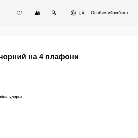
Особистий кабінет
UA
 чорний на 4 плафони
игіналу,через