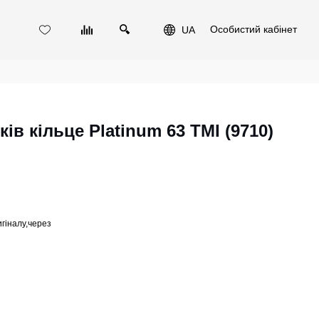
Особистий кабінет
UA
в кільце Platinum 63 TMI (9710)
игіналу,через