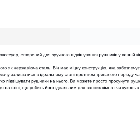
аксесуар, створений для зручного підвішування рушників у ванній кі
кого як нержавіюча сталь. Він має міцну конструкцію, яка забезпеч
имачу залишатися в ідеальному стані протягом тривалого періоду ча
ко підвішувати рушники на нього. Ви можете просто просунути рушн
ця на стіні, що робить його ідеальним для ванних кімнат чи кухонь
CANCEL
OK