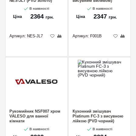
NES-JL7 (PVD золото)
висувним виливом)
В наявності
В наявності
2364
2347
Ціна
Ціна
грн.
грн.
Артикул:
NES-JL7
Артикул:
F001B
Рукомийник NSF007 хром
Кухонний змішувач
VALESO для ванної
Platinum FC-3 з висувною
кімнати
лійкою (PVD чорний)
В наявності
В наявності