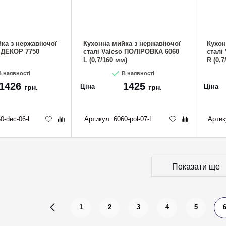
ка з нержавіючої
Кухонна мийка з нержавіючої
Кухон
o ДЕКОР 7750
сталі Valeso ПОЛІРОВКА 6060
сталі
L (0,7/160 мм)
R (0,7
 наявності
В наявності
1426
1425
Ціна
Ціна
грн.
грн.
0-dec-06-L
Артикул:
6060-pol-07-L
Артик
Показати ще
1
2
3
4
5