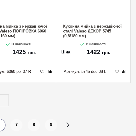
на мийка з нержавіючої
Кухонна мийка з нержавіючої
 Valeso ПОЛІРОВКА 6060
сталі Valeso ДЕКОР 5745
/160 мм)
(0,8/180 мм)
В наявності
В наявності
1425
1422
Ціна
грн.
грн.
ул:
6060-pol-07-R
Артикул:
5745-dec-08-L
6
7
8
9