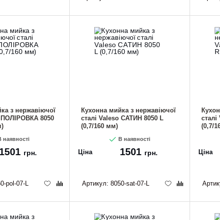
CANCEL
OK
ка з нержавіючої
Кухонна мийка з нержавіючої
Кухон
o ПОЛІРОВКА 8050
сталі Valeso САТИН 8050 L
сталі
м)
(0,7/160 мм)
(0,7/1
 наявності
В наявності
1501
1501
Ціна
Ціна
грн.
грн.
0-pol-07-L
Артикул:
8050-sat-07-L
Артик