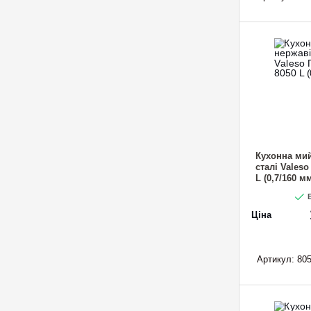
Кухонна мий
сталі Vales
L (0,7/160 м
В
Ціна
Артикул:
805