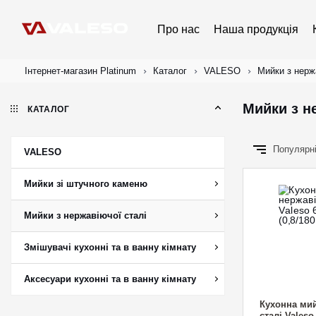
Про нас
Наша продукція
Інтернет-магазин Platinum
Каталог
VALESO
Мийки з нерж
Мийки з н
КАТАЛОГ
Популярн
VALESO
Мийки зі штучного каменю
Мийки з нержавіючої сталі
Змішувачі кухонні та в ванну кімнату
Аксесуари кухонні та в ванну кімнату
Кухонна мий
сталі Vales