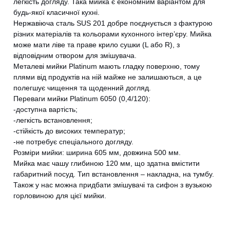
легкість догляду. Така мийка є економним варіантом для
будь-якої класичної кухні.
Нержавіюча сталь SUS 201 добре поєднується з фактурою
різних матеріалів та кольорами кухонного інтер’єру. Мийка
може мати ліве та праве крило сушки (L або R), з
відповідним отвором для змішувача.
Металеві мийки Platinum мають гладку поверхню, тому
плями від продуктів на ній майже не залишаються, а це
полегшує чищення та щоденний догляд.
Переваги мийки Platinum 6050 (0,4/120):
-доступна вартість;
-легкість встановлення;
-стійкість до високих температур;
-не потребує спеціального догляду.
Розміри мийки: ширина 605 мм, довжина 500 мм.
Мийка має чашу глибиною 120 мм, що здатна вмістити
габаритний посуд. Тип встановлення – накладна, на тумбу.
Також у нас можна придбати змішувачі та сифон з вузькою
горловиною для цієї мийки.
CANCEL
OK