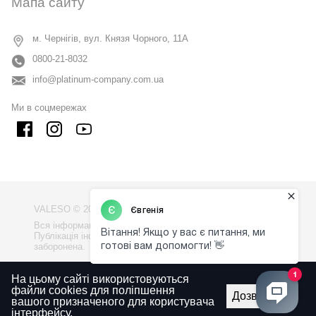
Мапа сайту
м. Чернігів, вул. Князя Чорного, 11А
0800-21-8032
info@platinum-company.com.ua
Ми в соцмережах
VALESO © 2009 - 2026
Вся інформація на сайті - власність компанії "VALESO".
Публікація інформації з сайту без узгодження
заборонена.
Політика конфіденційності
На цьому сайті використовуються
файли cookies для поліпшення
Правила використаня сайту
Дозволити
вашого призначеного для користувача
інтерфейсу.