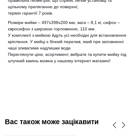
правильна геометрія, що сприяє легкій установці та
щільному приляганню до поверхні;
термін гарантії 7 років.
Розміри мийки – 497х398х200 мм, вага – 8,1 кг, сифон –
євросифон з широкою горловиною, 110 мм.
CANCEL
OK
У комплекті з мийкою йдуть усі необхідні для встановлення
кріплення. У мийці є бічний перелив, який при заповненні
чаші зливатиме надлишки води.
Переглянути ціни, асортимент, вибрати та купити мийку під
штучний камінь можна у нашому інтернет магазині!
Вас також може зацікавити