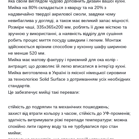
яка своїм виглядом чудово доповнить дизайн вашої кухні.
Мийка на 80% складається з кварцу та на 20% з
надзвичайно твердої акрилової смоли, завдяки чому
невибаглива у догляді, а також має великий запас міцності.
Розміри чаші, 335х365х200 мм, роблять її дуже місткою та
зручною у використанні, а наявність відділу для сушіння
робить процес миття посуду швидким і легким. Монтаж
здійснюється врізним способом у кухонну шафу шириною
не менше 520 мм.
Мийка має матову фактуру і приємний для ока колір -
антрацит, що дозволяє їй легко вписатися в інтер'єр кухні.
Мийка виготовлена ​​в Україні із якісної німецької сировини
за технологією Solid Surface з дотриманням усіх необхідних
стандартів.
Це забезпечує мийці такі переваги:
стійкість до подряпин та механічних пошкоджень;
захист від втрати кольору з часом, стійкість до УФ-променів;
здатність витримувати різкі перепади температури: можна
спокійно лити гарячу воду та не турбуватися про стан
мийки;