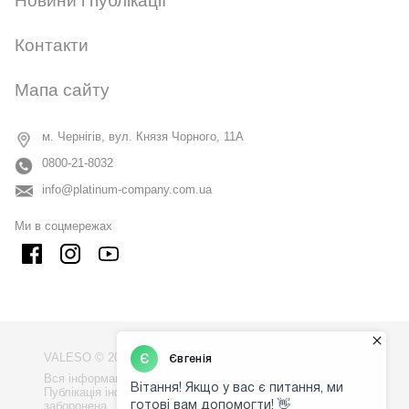
Новини і публікації
CANCEL
OK
Контакти
Мапа сайту
м. Чернігів, вул. Князя Чорного, 11А
0800-21-8032
info@platinum-company.com.ua
Ми в соцмережах
VALESO © 2009 - 2026
Вся інформація на сайті - власність компанії "VALESO".
Публікація інформації з сайту без узгодження
заборонена.